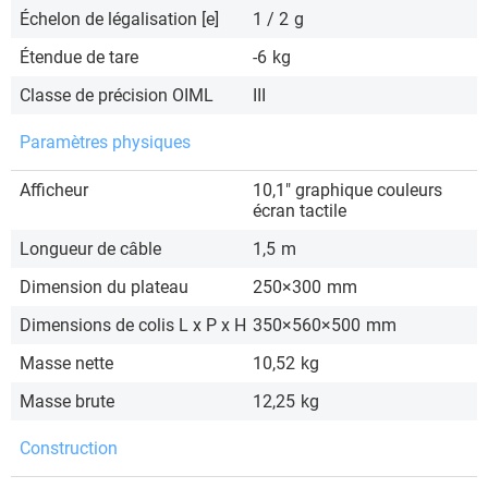
Échelon de légalisation [e]
1 / 2
g
Étendue de tare
-6
kg
Classe de précision OIML
III
Paramètres physiques
Afficheur
10,1″ graphique couleurs
écran tactile
Longueur de câble
1,5
m
Dimension du plateau
250×300
mm
Dimensions de colis L x P x H
350×560×500
mm
Masse nette
10,52
kg
Masse brute
12,25
kg
Construction