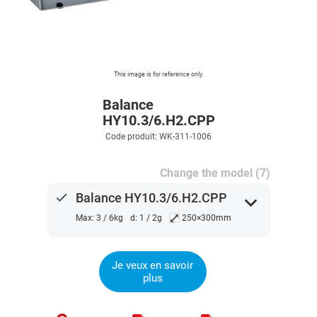
This image is for reference only.
Balance
HY10.3/6.H2.CPP
Code produit: WK-311-1006
Change the model (7)
done
Balance HY10.3/6.H2.CPP
expand_more
⤢
Max: 3 / 6kg
d: 1 / 2g
250×300mm
Je veux en savoir
plus