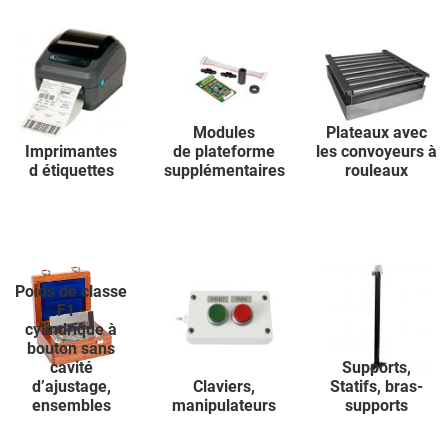
Modules
Plateaux avec
Imprimantes
de plateforme
les convoyeurs à
d étiquettes
supplémentaires
rouleaux
Poids de classe
F1 -
cylindrique à
bouton sans
cavité
Supports,
d’ajustage,
Claviers,
Statifs, bras-
ensembles
manipulateurs
supports