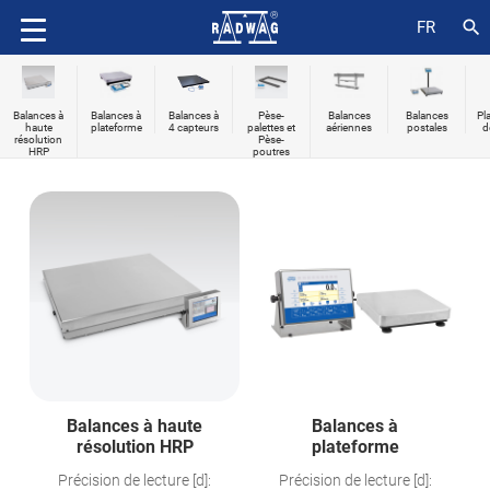
search
FR
Balances à
Balances à
Balances à
Pèse-
Balances
Balances
Pl
haute
plateforme
4 capteurs
palettes et
aériennes
postales
d
résolution
Pèse-
HRP
poutres
Balances à haute
Balances à
résolution HRP
plateforme
Précision de lecture [d]:
Précision de lecture [d]: