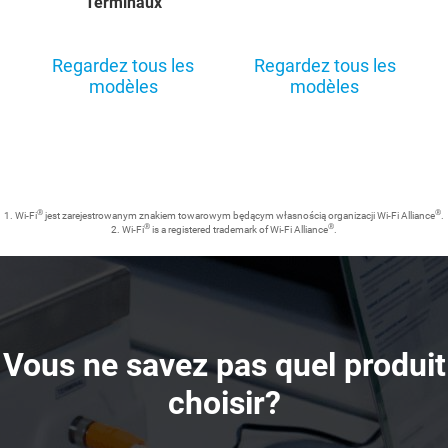
Terminaux
Regardez tous les
Regardez tous les
modèles
modèles
®
®
1. Wi-Fi
jest zarejestrowanym znakiem towarowym będącym własnością organizacji Wi-Fi Alliance
.
®
®
2. Wi-Fi
is a registered trademark of Wi-Fi Alliance
.
Vous ne savez pas quel produit
choisir?