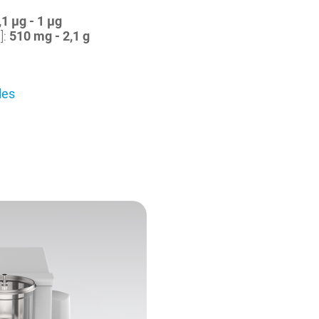
,1 µg - 1 µg
]:
510 mg - 2,1 g
les