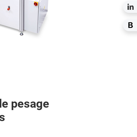
de pesage
s