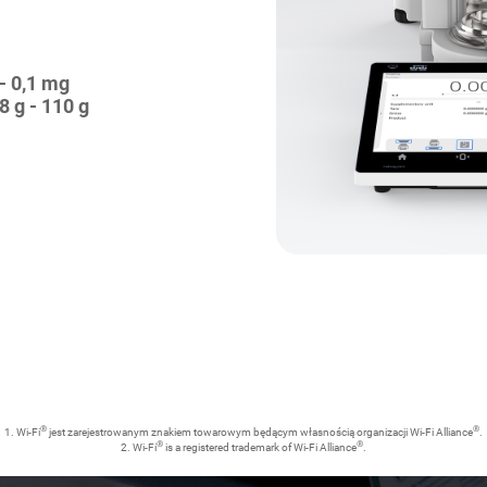
- 0,1 mg
8 g - 110 g
®
®
1. Wi-Fi
jest zarejestrowanym znakiem towarowym będącym własnością organizacji Wi-Fi Alliance
.
®
®
2. Wi-Fi
is a registered trademark of Wi-Fi Alliance
.