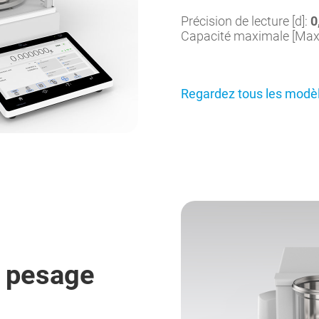
Précision de lecture [d]:
0
Capacité maximale [Max
Regardez tous les modè
 pesage