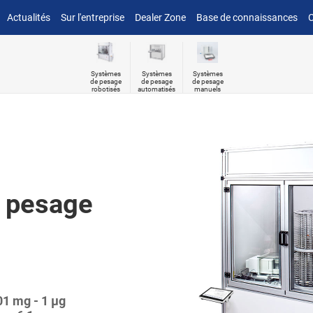
Actualités
Sur l'entreprise
Dealer Zone
Base de connaissances
C
Systèmes
Systèmes
Systèmes
de pesage
de pesage
de pesage
robotisés
automatisés
manuels
 pesage
01 mg - 1 µg