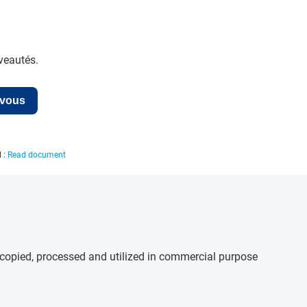
veautés.
-vous
l :
Read document
e copied, processed and utilized in commercial purpose