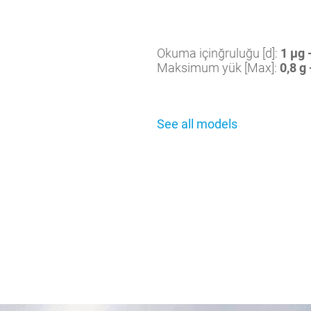
Okuma içinğruluğu [d]:
1 µg 
Maksimum yük [Max]:
0,8 g 
See all models