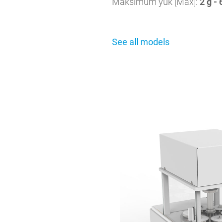
Maksimum yük [Max]:
2 g - 
See all models