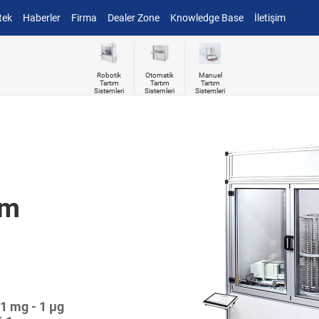
tek
Haberler
Firma
Dealer Zone
Knowledge Base
İletişim
Robotik
Otomatik
Manuel
Tartım
Tartım
Tartım
Sistemleri
Sistemleri
Sistemleri
ım
1 mg - 1 µg