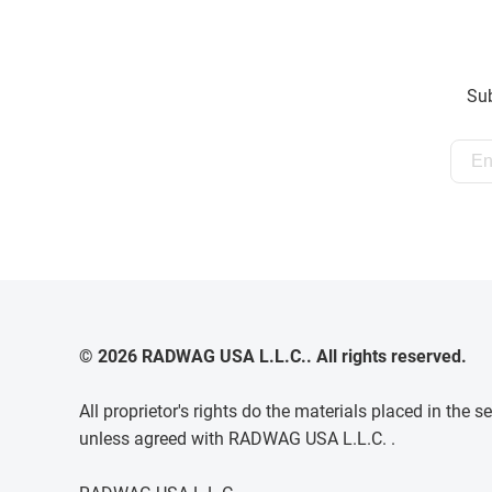
Sub
© 2026 RADWAG USA L.L.C.. All rights reserved.
All proprietor's rights do the materials placed in th
unless agreed with RADWAG USA L.L.C. .