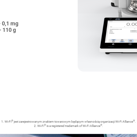
- 0,1 mg
- 110 g
®
®
1. Wi-Fi
jest zarejestrowanym znakiem towarowym będącym własnością organizacji Wi-Fi Alliance
.
®
®
2. Wi-Fi
is a registered trademark of Wi-Fi Alliance
.