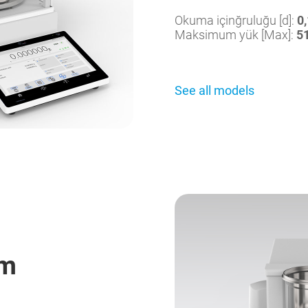
Okuma içinğruluğu [d]:
0,
Maksimum yük [Max]:
51
See all models
ım