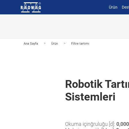
Ürün
Des
>
>
Ana Sayfa
Ürün
Filtre tartımı
Robotik Tart
Sistemleri
Okuma içinğruluğu [d]:
0,000