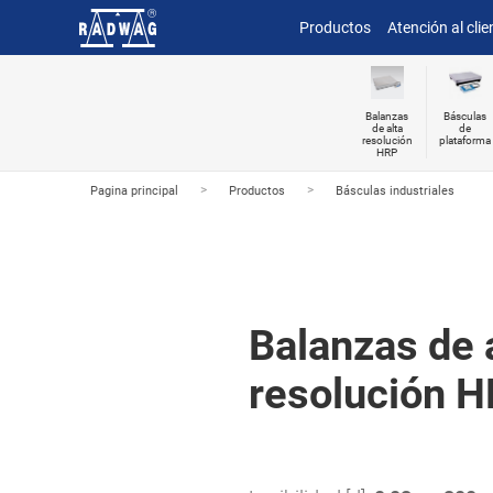
Productos
Atención al clie
Balanzas
Básculas
de alta
de
resolución
plataforma
HRP
>
>
Pagina principal
Productos
Básculas industriales
Balanzas de 
resolución 