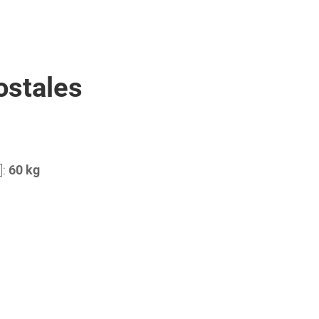
ostales
]:
60 kg