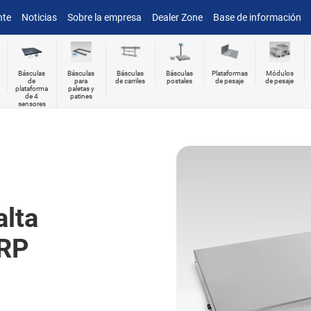
nte
Noticias
Sobre la empresa
Dealer Zone
Base de información
Básculas
Básculas
Básculas
Básculas
Plataformas
Módulos
de
para
de carriles
postales
de pesaje
de pesaje
plataforma
paletas y
de 4
patines
sensores
alta
HRP