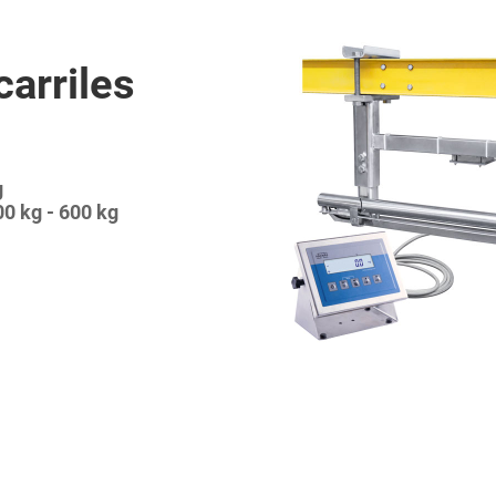
carriles
g
00 kg - 600 kg