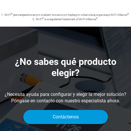
®
®
1. Wi-Fi
jest zarejestrowanym znakiem towarowym będącym własnością organizacji Wi-Fi Alliance
.
®
®
2. Wi-Fi
is a registered trademark of Wi-Fi Alliance
.
¿No sabes qué producto
elegir?
¿Necesita ayuda para configurar y elegir la mejor solución?
Póngase en contacto con nuestro especialista ahora.
Contáctenos