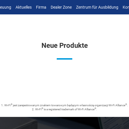
reuung
Aktuelles
Firma
Dealer Zone
Zentrum für Ausbildung
Kon
Neue Produkte
®
®
1. Wi-Fi
jest zarejestrowanym znakiem towarowym będącym własnością organizacji Wi-Fi Alliance
.
®
®
2. Wi-Fi
is a registered trademark of Wi-Fi Alliance
.