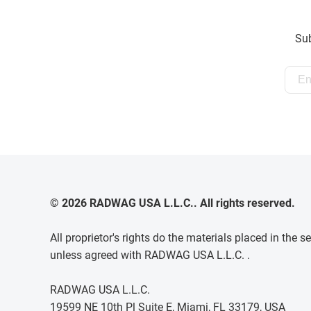
Sub
© 2026 RADWAG USA L.L.C.. All rights reserved.
All proprietor's rights do the materials placed in th
unless agreed with RADWAG USA L.L.C. .
RADWAG USA L.L.C.
19599 NE 10th Pl Suite E, Miami, FL 33179, USA